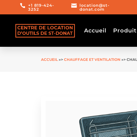

+1 819-424-

location@st-
3252
donat.com
Accueil
Produit
ACCUEIL
»>
CHAUFFAGE ET VENTILATION
»> CHA