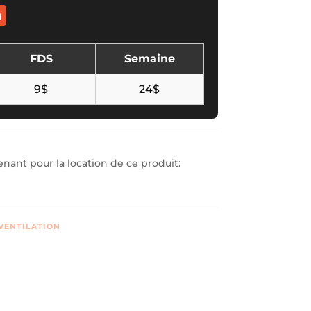
n
FDS
Semaine
9$
24$
ant pour la location de ce produit:
VENTILATION