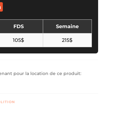
n
FDS
Semaine
105$
215$
ant pour la location de ce produit:
LITION