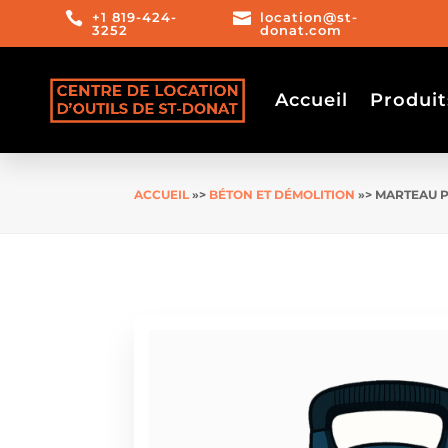

+1 819-424-

location@st-
3252
donat.com
Accueil
Produit
ACCUEIL
»>
BÉTON ET DÉMOLITION
»> MARTEAU P