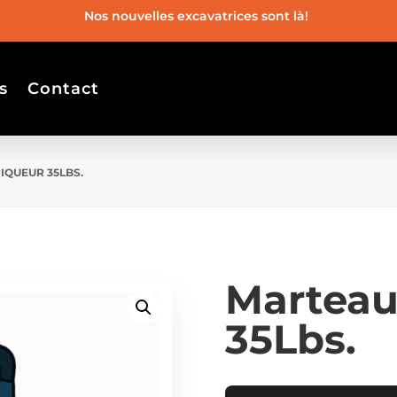
Nos nouvelles excavatrices sont là!
s
Contact
IQUEUR 35LBS.
Marteau
35Lbs.